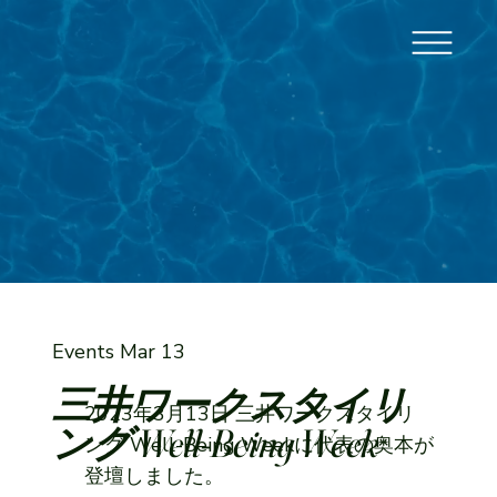
Events
Mar 13
三井ワークスタイリ
2023年3月13日 三井ワークスタイリ
ング Well-Being Week
ング Well-Being Weekに代表の奥本が
登壇しました。