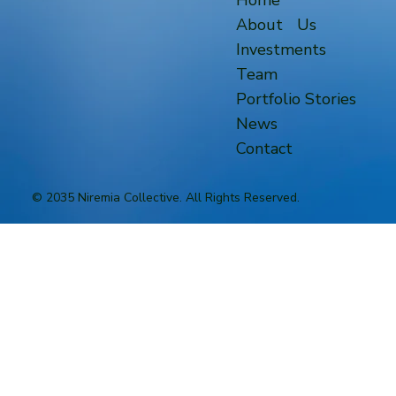
Home
About Us
Investments
Team
Portfolio Stories
News
Contact
© 2035 Niremia Collective. All Rights Reserved.